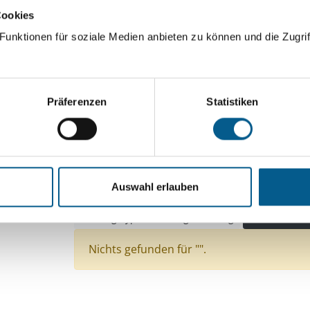
Cookies
ingeben. Ergebnisse können durch die Wahl von Bereichen o
unktionen für soziale Medien anbieten zu können und die Zugrif
Suchen
Präferenzen
Statistiken
Aktive Filter:
Themen: Sport
Themen: Bürgerschaftliches E
Themen: Bildung und Erziehung
Themen: Kuns
Auswahl erlauben
Themen: Kinder, Jugendliche & Familie
Themen
Stiftungstyp: Lokal tätige Stiftung
Alle Filter e
Nichts gefunden für "".