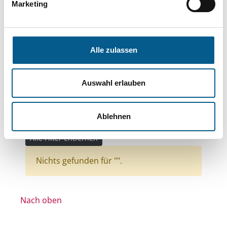
Themen: Sport
Marketing
Themen: Bürgerschaftliches Engagement
Themen: Bildung und Erziehung
Alle zulassen
Themen: Kunst & Kultur
Themen: Kinder, Jugendliche & Familie
Auswahl erlauben
Themen: Gesundheitswesen
Themen: Denkmalschutz und Denkmalpflege
Ablehnen
Stiftungstyp: Lokal tätige Stiftung
Alle Filter entfernen
Nichts gefunden für "".
Nach oben