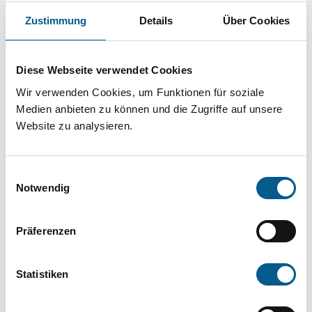
Projekt oder ein Vorhaben? Hier können Sie
Zustimmung
Details
Über Cookies
direkt über unsere Fördermitteldatenbank und
Stiftungsdatenbank recherchieren. Bei der
Diese Webseite verwendet Cookies
Suche bitte die Groß- und Kleinschreibung
Wir verwenden Cookies, um Funktionen für soziale
beachten.
Medien anbieten zu können und die Zugriffe auf unsere
Website zu analysieren.
Bitte Suchbegriff eingeben. Ergebnisse
können durch die Wahl von Bereichen oder
Einwilligungsauswahl
Kategorien verfeinert werden.
Notwendig
Suchen
Präferenzen
Aktive Filter:
Statistiken