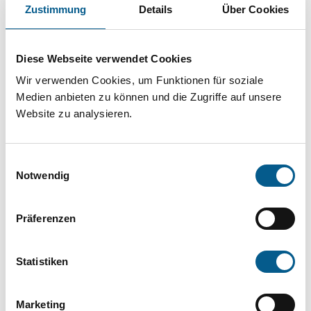
Projekt oder ein Vorhaben? Hier können Sie
Zustimmung
Details
Über Cookies
direkt über unsere Fördermitteldatenbank und
Stiftungsdatenbank recherchieren. Bei der
Diese Webseite verwendet Cookies
Suche bitte die Groß- und Kleinschreibung
Wir verwenden Cookies, um Funktionen für soziale
beachten.
Medien anbieten zu können und die Zugriffe auf unsere
Website zu analysieren.
Bitte Suchbegriff eingeben. Ergebnisse
Einwilligungsauswahl
können durch die Wahl von Bereichen oder
Notwendig
Kategorien verfeinert werden.
Präferenzen
Suchen
Statistiken
Aktive Filter:
Marketing