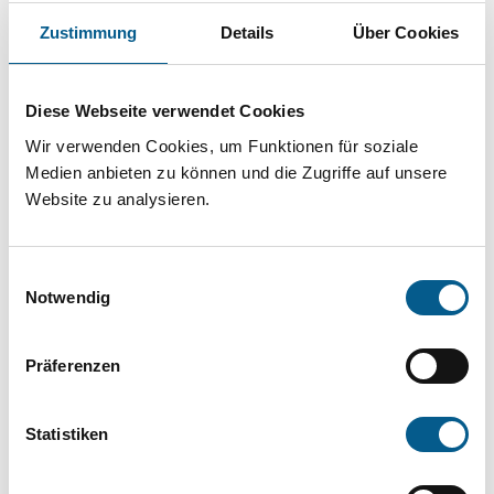
Projekt oder ein Vorhaben? Hier können Sie
Zustimmung
Details
Über Cookies
direkt über unsere Fördermitteldatenbank und
Stiftungsdatenbank recherchieren. Bei der
Diese Webseite verwendet Cookies
Suche bitte die Groß- und Kleinschreibung
Wir verwenden Cookies, um Funktionen für soziale
beachten.
Medien anbieten zu können und die Zugriffe auf unsere
Website zu analysieren.
Bitte Suchbegriff eingeben. Ergebnisse
können durch die Wahl von Bereichen oder
Einwilligungsauswahl
Kategorien verfeinert werden.
Notwendig
Suchen
Präferenzen
Aktive Filter:
Statistiken