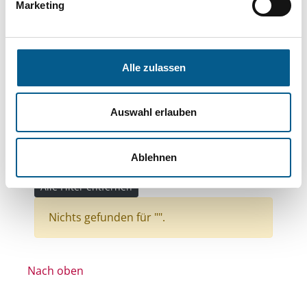
Themen: Sport
Themen: Tierschutz
Marketing
Themen: Kirchliche Zwecke
Themen: Bildung und Erziehung
Alle zulassen
Themen: Kunst & Kultur
Themen: Kinder, Jugendliche & Familie
Auswahl erlauben
Themen: Gesundheitswesen
Themen: Wohlfahrtswesen
Ablehnen
Stiftungstyp: Lokal tätige Stiftung
Alle Filter entfernen
Nichts gefunden für "".
Nach oben