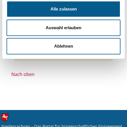
Themen: Wissenschaft und Forschung
Alle zulassen
Themen: Wohlfahrtswesen
Themen: Kinder, Jugendliche & Familie
Auswahl erlauben
Themen: Hilfsbedürftige Menschen
Alle Filter entfernen
Ablehnen
Nichts gefunden für "".
Nach oben
Niedersachsen – Das Portal für bürgerschaftliches Engagement