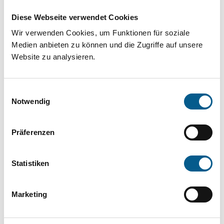
Projekt oder ein Vorhaben? Hier können Sie
Diese Webseite verwendet Cookies
direkt über unsere Fördermitteldatenbank und
Wir verwenden Cookies, um Funktionen für soziale
Stiftungsdatenbank recherchieren. Bei der
Medien anbieten zu können und die Zugriffe auf unsere
Suche bitte die Groß- und Kleinschreibung
Website zu analysieren.
beachten.
Einwilligungsauswahl
Bitte Suchbegriff eingeben. Ergebnisse
Notwendig
können durch die Wahl von Bereichen oder
Präferenzen
Kategorien verfeinert werden.
Suchen
Statistiken
Aktive Filter:
Marketing