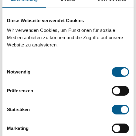
Projekt oder ein Vorhaben? Hier können Sie
direkt über unsere Fördermitteldatenbank und
Diese Webseite verwendet Cookies
Stiftungsdatenbank recherchieren. Bei der
Wir verwenden Cookies, um Funktionen für soziale
Suche bitte die Groß- und Kleinschreibung
Medien anbieten zu können und die Zugriffe auf unsere
beachten.
Website zu analysieren.
Bitte Suchbegriff eingeben. Ergebnisse
Einwilligungsauswahl
können durch die Wahl von Bereichen oder
Notwendig
Kategorien verfeinert werden.
Präferenzen
Suchen
Statistiken
Aktive Filter:
Marketing