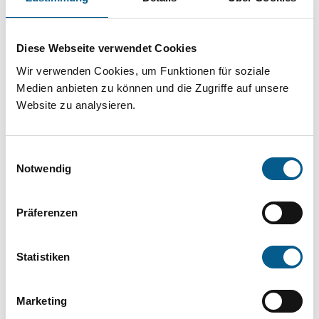
Projekt oder ein Vorhaben? Hier können Sie
direkt über unsere Fördermitteldatenbank und
Diese Webseite verwendet Cookies
Stiftungsdatenbank recherchieren. Bei der
Wir verwenden Cookies, um Funktionen für soziale
Suche bitte die Groß- und Kleinschreibung
Medien anbieten zu können und die Zugriffe auf unsere
beachten.
Website zu analysieren.
Bitte Suchbegriff eingeben. Ergebnisse
Einwilligungsauswahl
können durch die Wahl von Bereichen oder
Notwendig
Kategorien verfeinert werden.
Präferenzen
Suchen
Statistiken
Aktive Filter:
Marketing