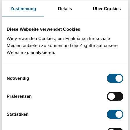
Projekt oder ein Vorhaben? Hier können Sie
Zustimmung
Details
Über Cookies
direkt über unsere Fördermitteldatenbank und
Stiftungsdatenbank recherchieren. Bei der
Diese Webseite verwendet Cookies
Suche bitte die Groß- und Kleinschreibung
Wir verwenden Cookies, um Funktionen für soziale
beachten.
Medien anbieten zu können und die Zugriffe auf unsere
Website zu analysieren.
Bitte Suchbegriff eingeben. Ergebnisse
können durch die Wahl von Bereichen oder
Einwilligungsauswahl
Kategorien verfeinert werden.
Notwendig
Suchen
Präferenzen
Aktive Filter:
Statistiken