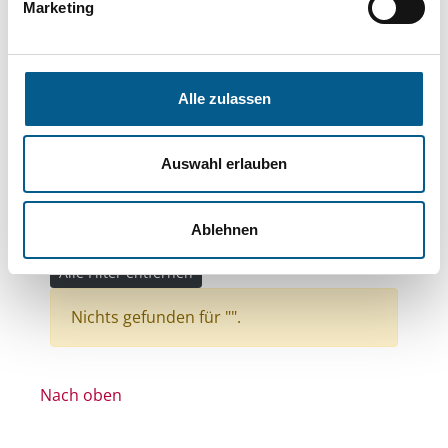
Bereiche: Stiftungen
Marketing
Themen: Wissenschaft und Forschung
Themen: Wohlfahrtswesen
Alle zulassen
Themen: Wohltätige Zwecke
Themen: Kinder, Jugendliche & Familie
Auswahl erlauben
Themen: Sport
Themen: Seniorinnen, Senioren & Pflege
Ablehnen
Themen: Kirchliche Zwecke
Alle Filter entfernen
Nichts gefunden für "".
Nach oben