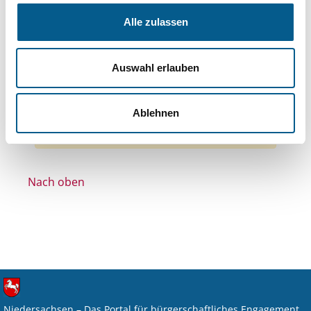
Themen: Wissenschaft und Forschung
Alle zulassen
Themen: Wohlfahrtswesen
Themen: Hilfsbedürftige Menschen
Auswahl erlauben
Themen: Kinder, Jugendliche & Familie
Alle Filter entfernen
Ablehnen
Nichts gefunden für "".
Nach oben
Niedersachsen – Das Portal für bürgerschaftliches Engagement