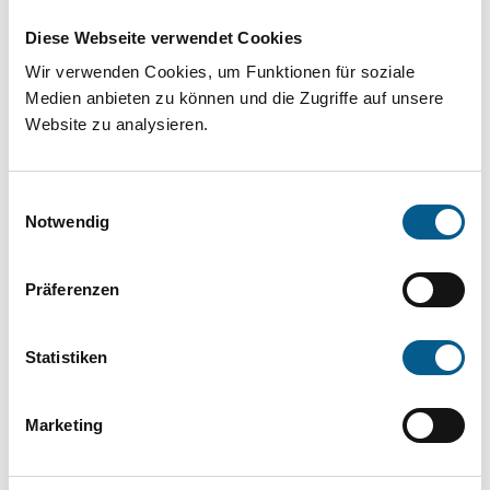
Projekt oder ein Vorhaben? Hier können Sie
Diese Webseite verwendet Cookies
direkt über unsere Fördermitteldatenbank und
Wir verwenden Cookies, um Funktionen für soziale
Stiftungsdatenbank recherchieren. Bei der
Medien anbieten zu können und die Zugriffe auf unsere
Suche bitte die Groß- und Kleinschreibung
Website zu analysieren.
beachten.
Einwilligungsauswahl
Bitte Suchbegriff eingeben. Ergebnisse
Notwendig
können durch die Wahl von Bereichen oder
Präferenzen
Kategorien verfeinert werden.
Suchen
Statistiken
Aktive Filter:
Marketing