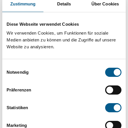
Projekt oder ein Vorhaben? Hier können Sie
Zustimmung
Details
Über Cookies
direkt über unsere Fördermitteldatenbank und
Stiftungsdatenbank recherchieren. Bei der
Diese Webseite verwendet Cookies
Suche bitte die Groß- und Kleinschreibung
Wir verwenden Cookies, um Funktionen für soziale
beachten.
Medien anbieten zu können und die Zugriffe auf unsere
Website zu analysieren.
Bitte Suchbegriff eingeben. Ergebnisse
Einwilligungsauswahl
können durch die Wahl von Bereichen oder
Notwendig
Kategorien verfeinert werden.
Präferenzen
Suchen
Statistiken
Aktive Filter:
Marketing