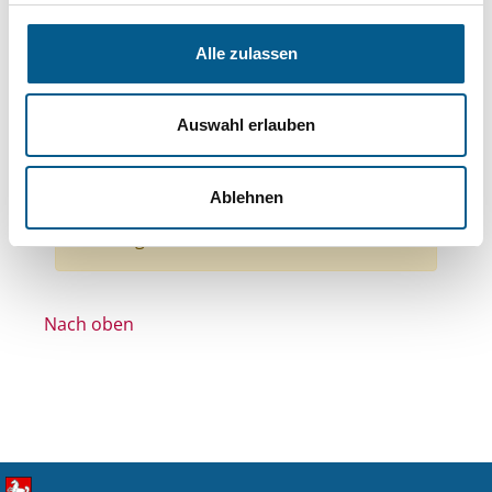
Themen: Wissenschaft und Forschung
Themen: Sport
Themen: Kirchliche Zwecke
Alle zulassen
Themen: Bildung und Erziehung
Themen: Ländliche Entwicklung
Auswahl erlauben
Themen: Seniorinnen, Senioren & Pflege
Alle Filter entfernen
Ablehnen
Nichts gefunden für "".
Nach oben