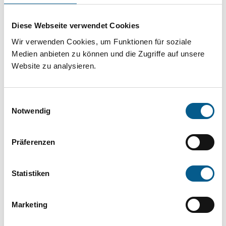
Projekt oder ein Vorhaben? Hier können Sie
direkt über unsere Fördermitteldatenbank und
Diese Webseite verwendet Cookies
Stiftungsdatenbank recherchieren. Bei der
Wir verwenden Cookies, um Funktionen für soziale
Suche bitte die Groß- und Kleinschreibung
Medien anbieten zu können und die Zugriffe auf unsere
Website zu analysieren.
beachten.
Einwilligungsauswahl
Bitte Suchbegriff eingeben. Ergebnisse
Notwendig
können durch die Wahl von Bereichen oder
Kategorien verfeinert werden.
Präferenzen
Suchen
Statistiken
Aktive Filter:
Marketing