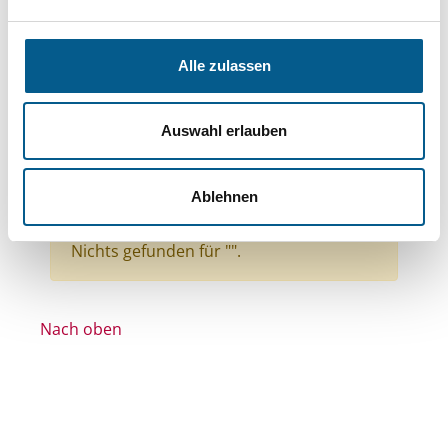
Themen: Wissenschaft und Forschung
Themen: Tierschutz
Alle zulassen
Themen: Hilfsbedürftige Menschen
Themen: Kinder, Jugendliche & Familie
Auswahl erlauben
Themen: Denkmalschutz
Themen: Bildung und Erziehung
Ablehnen
Alle Filter entfernen
Nichts gefunden für "".
Nach oben