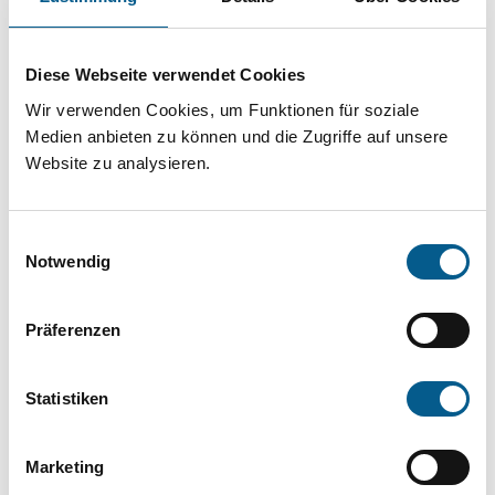
Projekt oder ein Vorhaben? Hier können Sie
direkt über unsere Fördermitteldatenbank und
Diese Webseite verwendet Cookies
Stiftungsdatenbank recherchieren. Bei der
Wir verwenden Cookies, um Funktionen für soziale
Suche bitte die Groß- und Kleinschreibung
Medien anbieten zu können und die Zugriffe auf unsere
beachten.
Website zu analysieren.
Bitte Suchbegriff eingeben. Ergebnisse
Einwilligungsauswahl
können durch die Wahl von Bereichen oder
Notwendig
Kategorien verfeinert werden.
Präferenzen
Suchen
Statistiken
Aktive Filter:
Marketing