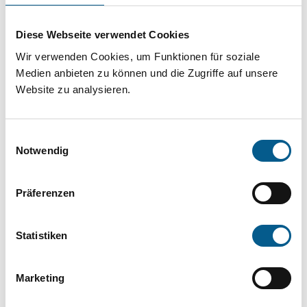
Projekt oder ein Vorhaben? Hier können Sie
direkt über unsere Fördermitteldatenbank und
Diese Webseite verwendet Cookies
Stiftungsdatenbank recherchieren. Bei der
Wir verwenden Cookies, um Funktionen für soziale
Suche bitte die Groß- und Kleinschreibung
Medien anbieten zu können und die Zugriffe auf unsere
Website zu analysieren.
beachten.
Einwilligungsauswahl
Bitte Suchbegriff eingeben. Ergebnisse
Notwendig
können durch die Wahl von Bereichen oder
Kategorien verfeinert werden.
Präferenzen
Suchen
Statistiken
Aktive Filter:
Marketing