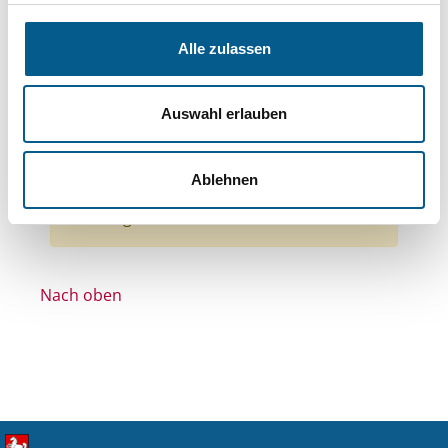
Themen: Wissenschaft und Forschung
Themen: Tierschutz
Alle zulassen
Themen: Kinder, Jugendliche & Familie
Themen: Denkmalschutz
Auswahl erlauben
Themen: Gesundheitswesen
Alle Filter entfernen
Ablehnen
Nichts gefunden für "".
Nach oben