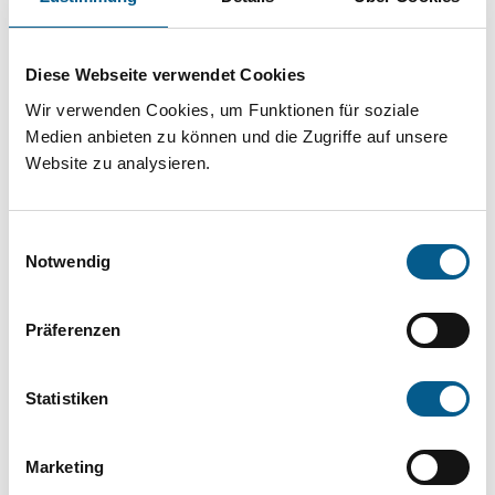
Projekt oder ein Vorhaben? Hier können Sie
direkt über unsere Fördermitteldatenbank und
Diese Webseite verwendet Cookies
Stiftungsdatenbank recherchieren. Bei der
Wir verwenden Cookies, um Funktionen für soziale
Suche bitte die Groß- und Kleinschreibung
Medien anbieten zu können und die Zugriffe auf unsere
beachten.
Website zu analysieren.
Bitte Suchbegriff eingeben. Ergebnisse
Einwilligungsauswahl
können durch die Wahl von Bereichen oder
Notwendig
Kategorien verfeinert werden.
Präferenzen
Suchen
Statistiken
Aktive Filter:
Marketing