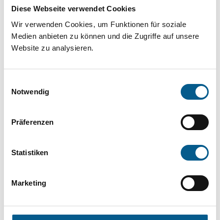
Projekt oder ein Vorhaben? Hier können Sie
Diese Webseite verwendet Cookies
direkt über unsere Fördermitteldatenbank und
Wir verwenden Cookies, um Funktionen für soziale
Stiftungsdatenbank recherchieren. Bei der
Medien anbieten zu können und die Zugriffe auf unsere
Website zu analysieren.
Suche bitte die Groß- und Kleinschreibung
beachten.
Einwilligungsauswahl
Notwendig
Bitte Suchbegriff eingeben. Ergebnisse
können durch die Wahl von Bereichen oder
Präferenzen
Kategorien verfeinert werden.
Statistiken
Suchen
Marketing
Aktive Filter: