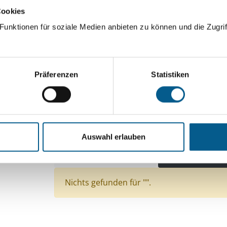
Cookies
ingeben. Ergebnisse können durch die Wahl von Bereichen o
unktionen für soziale Medien anbieten zu können und die Zugrif
Suchen
Präferenzen
Statistiken
Aktive Filter:
Bereiche: Stiftungen
Themen: Gesundheitswe
Themen: Wissenschaft und Forschung
Themen:
Auswahl erlauben
Themen: Wohlfahrtswesen
Themen: Kunst & K
Themen: Kirchliche Zwecke
Alle Filter entfern
Nichts gefunden für "".