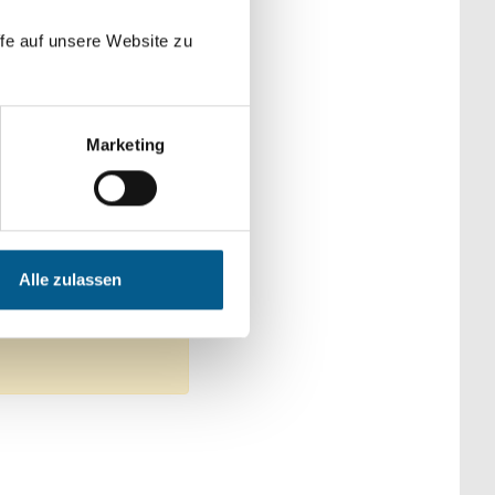
der Kategorien
fe auf unsere Website zu
Marketing
chaft und Forschung
 Menschen
Alle zulassen