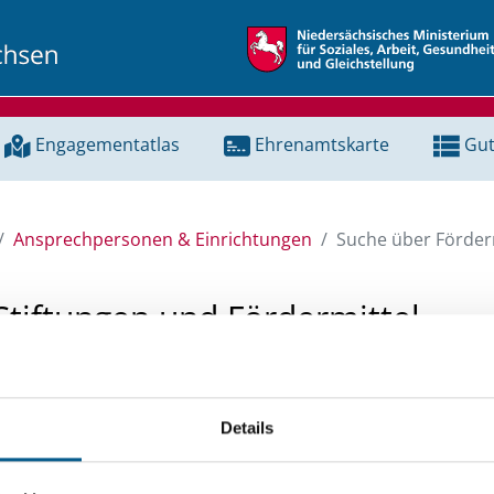
Engagementatlas
Ehrenamtskarte
Gut
Ansprechpersonen & Einrichtungen
Suche über Förderm
Stiftungen und Fördermittel
 Unterstützung für ein Projekt oder ein Vorhaben? Hier könn
tenbank und Stiftungsdatenbank recherchieren. Bei der Suc
Details
ten.