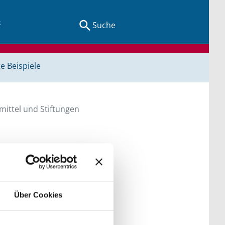
Suche
e Beispiele
ittel und Stiftungen
en Sie direkt über
he bitte die Groß- und
Über Cookies