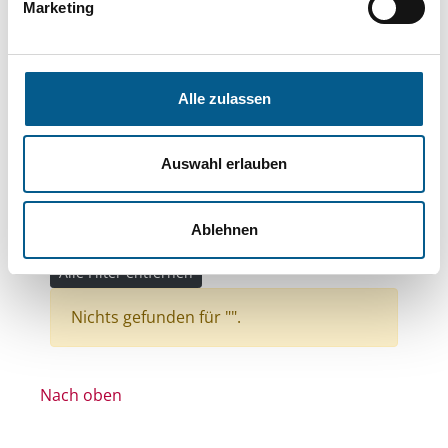
Bereiche: Stiftungen
Marketing
Themen: Gesundheitswesen
Themen: Wissenschaft und Forschung
Alle zulassen
Themen: Tierschutz
Themen: Hilfsbedürftige Menschen
Auswahl erlauben
Themen: Seniorinnen, Senioren & Pflege
Themen: Natur- & Umweltschutz
Ablehnen
Themen: Denkmalschutz und Denkmalpflege
Alle Filter entfernen
Nichts gefunden für "".
Nach oben