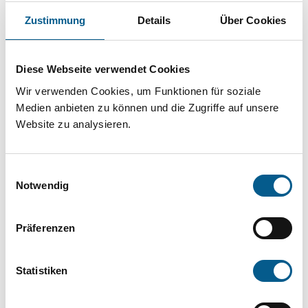
Projekt oder ein Vorhaben? Hier können Sie
Zustimmung
Details
Über Cookies
direkt über unsere Fördermitteldatenbank und
Stiftungsdatenbank recherchieren. Bei der
Diese Webseite verwendet Cookies
Suche bitte die Groß- und Kleinschreibung
Wir verwenden Cookies, um Funktionen für soziale
beachten.
Medien anbieten zu können und die Zugriffe auf unsere
Website zu analysieren.
Bitte Suchbegriff eingeben. Ergebnisse
können durch die Wahl von Bereichen oder
Einwilligungsauswahl
Kategorien verfeinert werden.
Notwendig
Suchen
Präferenzen
Aktive Filter:
Statistiken