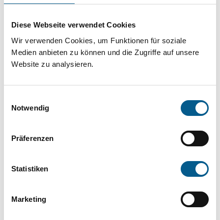
Projekt oder ein Vorhaben? Hier können Sie
direkt über unsere Fördermitteldatenbank und
Diese Webseite verwendet Cookies
Stiftungsdatenbank recherchieren. Bei der
Wir verwenden Cookies, um Funktionen für soziale
Suche bitte die Groß- und Kleinschreibung
Medien anbieten zu können und die Zugriffe auf unsere
Website zu analysieren.
beachten.
Einwilligungsauswahl
Bitte Suchbegriff eingeben. Ergebnisse
Notwendig
können durch die Wahl von Bereichen oder
Kategorien verfeinert werden.
Präferenzen
Suchen
Statistiken
Aktive Filter:
Marketing