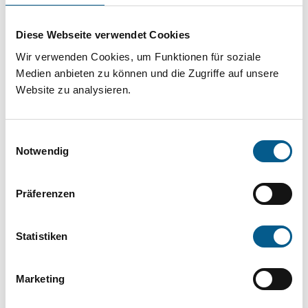
Projekt oder ein Vorhaben? Hier können Sie
direkt über unsere Fördermitteldatenbank und
Diese Webseite verwendet Cookies
Stiftungsdatenbank recherchieren. Bei der
Wir verwenden Cookies, um Funktionen für soziale
Suche bitte die Groß- und Kleinschreibung
Medien anbieten zu können und die Zugriffe auf unsere
Website zu analysieren.
beachten.
Einwilligungsauswahl
Bitte Suchbegriff eingeben. Ergebnisse
Notwendig
können durch die Wahl von Bereichen oder
Kategorien verfeinert werden.
Präferenzen
Suchen
Statistiken
Aktive Filter:
Marketing