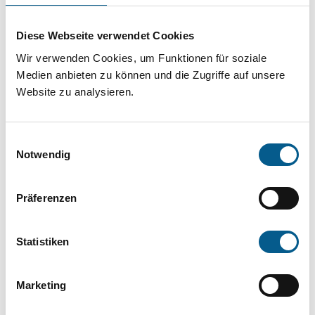
Projekt oder ein Vorhaben? Hier können Sie
direkt über unsere Fördermitteldatenbank und
Diese Webseite verwendet Cookies
Stiftungsdatenbank recherchieren. Bei der
Wir verwenden Cookies, um Funktionen für soziale
Suche bitte die Groß- und Kleinschreibung
Medien anbieten zu können und die Zugriffe auf unsere
Website zu analysieren.
beachten.
Einwilligungsauswahl
Bitte Suchbegriff eingeben. Ergebnisse
Notwendig
können durch die Wahl von Bereichen oder
Kategorien verfeinert werden.
Präferenzen
Suchen
Statistiken
Aktive Filter:
Marketing