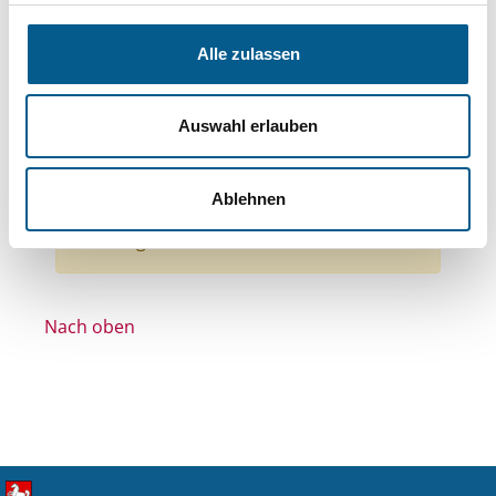
Bereiche: Stiftungen
Themen: Gesundheitswesen
Alle zulassen
Themen: Tierschutz
Themen: Wohlfahrtswesen
Auswahl erlauben
Themen: Kunst & Kultur
Themen: Denkmalschutz
Alle Filter entfernen
Ablehnen
Nichts gefunden für "".
Nach oben