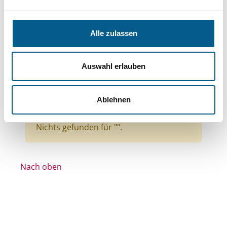
Themen: Hilfsbedürftige Menschen
Themen: Ländliche Entwicklung
Alle zulassen
Themen: Wissenschaft und Forschung
Themen: Seniorinnen, Senioren & Pflege
Auswahl erlauben
Themen: Kinder, Jugendliche & Familie
Themen: Kunst & Kultur
Ablehnen
Themen: Denkmalschutz
Alle Filter entfernen
Nichts gefunden für "".
Nach oben