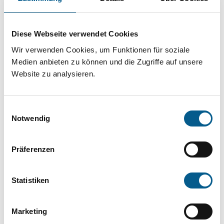
Projekt oder ein Vorhaben? Hier können Sie
direkt über unsere Fördermitteldatenbank und
Diese Webseite verwendet Cookies
Stiftungsdatenbank recherchieren. Bei der
Wir verwenden Cookies, um Funktionen für soziale
Suche bitte die Groß- und Kleinschreibung
Medien anbieten zu können und die Zugriffe auf unsere
beachten.
Website zu analysieren.
Bitte Suchbegriff eingeben. Ergebnisse
Einwilligungsauswahl
können durch die Wahl von Bereichen oder
Notwendig
Kategorien verfeinert werden.
Präferenzen
Suchen
Statistiken
Aktive Filter:
Marketing