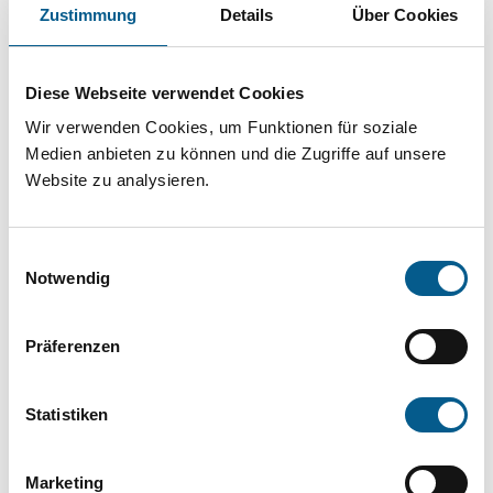
Projekt oder ein Vorhaben? Hier können Sie
Zustimmung
Details
Über Cookies
direkt über unsere Fördermitteldatenbank und
Stiftungsdatenbank recherchieren. Bei der
Diese Webseite verwendet Cookies
Suche bitte die Groß- und Kleinschreibung
Wir verwenden Cookies, um Funktionen für soziale
beachten.
Medien anbieten zu können und die Zugriffe auf unsere
Website zu analysieren.
Bitte Suchbegriff eingeben. Ergebnisse
Einwilligungsauswahl
können durch die Wahl von Bereichen oder
Notwendig
Kategorien verfeinert werden.
Präferenzen
Suchen
Statistiken
Aktive Filter:
Marketing