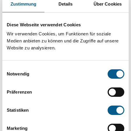
Projekt oder ein Vorhaben? Hier können Sie
Zustimmung
Details
Über Cookies
direkt über unsere Fördermitteldatenbank und
Stiftungsdatenbank recherchieren. Bei der
Diese Webseite verwendet Cookies
Suche bitte die Groß- und Kleinschreibung
Wir verwenden Cookies, um Funktionen für soziale
beachten.
Medien anbieten zu können und die Zugriffe auf unsere
Website zu analysieren.
Bitte Suchbegriff eingeben. Ergebnisse
Einwilligungsauswahl
können durch die Wahl von Bereichen oder
Notwendig
Kategorien verfeinert werden.
Präferenzen
Suchen
Statistiken
Aktive Filter:
Marketing