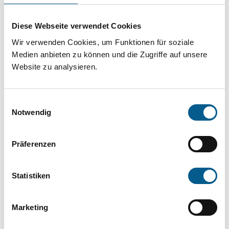
Projekt oder ein Vorhaben? Hier können Sie
direkt über unsere Fördermitteldatenbank und
Diese Webseite verwendet Cookies
Stiftungsdatenbank recherchieren. Bei der
Wir verwenden Cookies, um Funktionen für soziale
Suche bitte die Groß- und Kleinschreibung
Medien anbieten zu können und die Zugriffe auf unsere
Website zu analysieren.
beachten.
Einwilligungsauswahl
Bitte Suchbegriff eingeben. Ergebnisse
Notwendig
können durch die Wahl von Bereichen oder
Kategorien verfeinert werden.
Präferenzen
Suchen
Statistiken
Aktive Filter:
Marketing