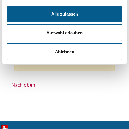
Bereiche: Stiftungen
Themen: Kinder, Jugendliche & Familie
Alle zulassen
Themen: Seniorinnen, Senioren & Pflege
Themen: Wohltätige Zwecke
Auswahl erlauben
Themen: Tierschutz
Themen: Sport
Alle Filter entfernen
Ablehnen
Nichts gefunden für "".
Nach oben