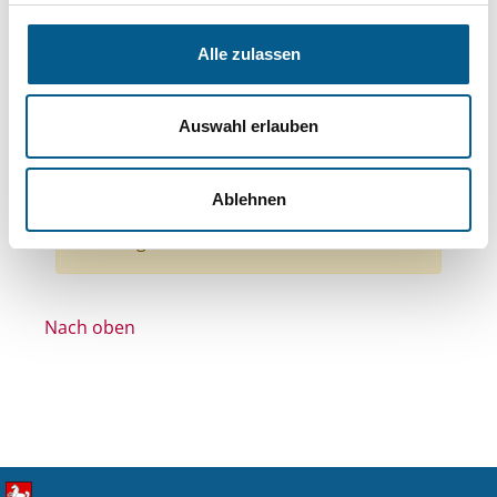
Themen: Kinder, Jugendliche & Familie
Themen: Seniorinnen, Senioren & Pflege
Alle zulassen
Themen: Wohltätige Zwecke
Themen: Tierschutz
Auswahl erlauben
Themen: Kirchliche Zwecke
Themen: Kunst & Kultur
Alle Filter entfernen
Ablehnen
Nichts gefunden für "".
Nach oben