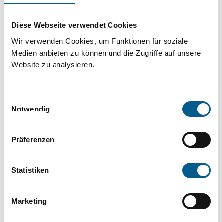
Projekt oder ein Vorhaben? Hier können Sie
direkt über unsere Fördermitteldatenbank und
Diese Webseite verwendet Cookies
Stiftungsdatenbank recherchieren. Bei der
Wir verwenden Cookies, um Funktionen für soziale
Suche bitte die Groß- und Kleinschreibung
Medien anbieten zu können und die Zugriffe auf unsere
Website zu analysieren.
beachten.
Einwilligungsauswahl
Bitte Suchbegriff eingeben. Ergebnisse
Notwendig
können durch die Wahl von Bereichen oder
Kategorien verfeinert werden.
Präferenzen
Suchen
Statistiken
Aktive Filter:
Marketing