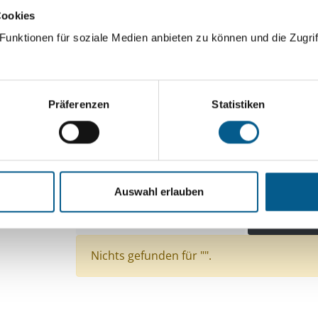
Cookies
ingeben. Ergebnisse können durch die Wahl von Bereichen o
unktionen für soziale Medien anbieten zu können und die Zugrif
Suchen
Präferenzen
Statistiken
Aktive Filter:
Themen: Kinder, Jugendliche & Familie
Themen: Seniorinnen, Senioren & Pflege
Theme
Auswahl erlauben
Themen: Tierschutz
Themen: Kirchliche Zweck
Themen: Natur- & Umweltschutz
Alle Filter en
Nichts gefunden für "".