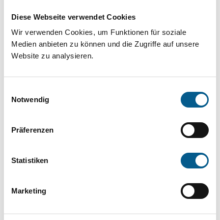
Projekt oder ein Vorhaben? Hier können Sie
Diese Webseite verwendet Cookies
direkt über unsere Fördermitteldatenbank und
Wir verwenden Cookies, um Funktionen für soziale
Stiftungsdatenbank recherchieren. Bei der
Medien anbieten zu können und die Zugriffe auf unsere
Suche bitte die Groß- und Kleinschreibung
Website zu analysieren.
beachten.
Einwilligungsauswahl
Bitte Suchbegriff eingeben. Ergebnisse
Notwendig
können durch die Wahl von Bereichen oder
Präferenzen
Kategorien verfeinert werden.
Suchen
Statistiken
Aktive Filter:
Marketing