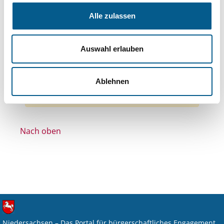
Themen: Kinder, Jugendliche & Familie
Alle zulassen
Themen: Seniorinnen, Senioren & Pflege
Themen: Tierschutz
Themen: Sport
Auswahl erlauben
Themen: Kirchliche Zwecke
Themen: Integration
Alle Filter entfernen
Ablehnen
Nichts gefunden für "".
Nach oben
Niedersachsen – Das Portal für bürgerschaftliches Engagement