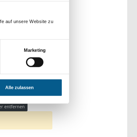
der Kategorien
fe auf unsere Website zu
Marketing
en, Senioren & Pflege
eltschutz
Alle zulassen
men: Gesundheitswesen
ter entfernen