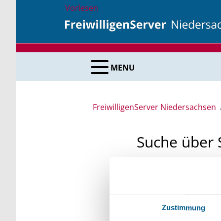
Vorlesen
MENU
FreiwilligenServer Niedersachsen
Suche über 
Sie suchen finanzielle
unsere Fördermittelda
Kleinschreibung beach
Zustimmung