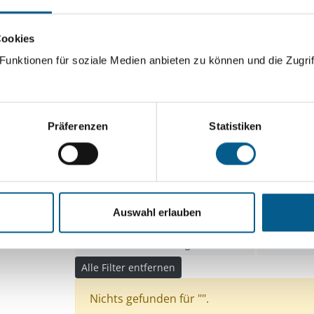
ingeben. Ergebnisse können durch die Wahl von Bereichen o
Cookies
unktionen für soziale Medien anbieten zu können und die Zugrif
Suchen
Aktive Filter:
Präferenzen
Statistiken
Themen: Kirchliche Zwecke
Themen: Seniorinn
Themen: Heimatpflege
Themen: Natur- & Umw
Themen: Kinder, Jugendliche & Familie
Auswahl erlauben
Themen: Politische Bildung & Demokratie
Themen: Hilfsbedürftige Menschen
Themen: S
Alle Filter entfernen
Nichts gefunden für "".