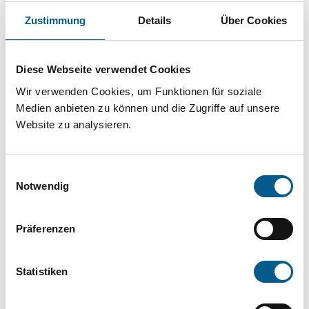
Projekt oder ein Vorhaben? Hier können Sie
Zustimmung
Details
Über Cookies
direkt über unsere Fördermitteldatenbank und
Stiftungsdatenbank recherchieren. Bei der
Diese Webseite verwendet Cookies
Suche bitte die Groß- und Kleinschreibung
Wir verwenden Cookies, um Funktionen für soziale
beachten.
Medien anbieten zu können und die Zugriffe auf unsere
Website zu analysieren.
Bitte Suchbegriff eingeben. Ergebnisse
können durch die Wahl von Bereichen oder
Einwilligungsauswahl
Kategorien verfeinert werden.
Notwendig
Suchen
Präferenzen
Aktive Filter:
Statistiken