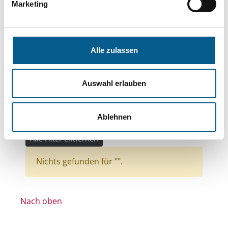
Themen: Kirchliche Zwecke
Marketing
Themen: Seniorinnen, Senioren & Pflege
Themen: Heimatpflege
Alle zulassen
Themen: Natur- & Umweltschutz
Themen: Kinder, Jugendliche & Familie
Auswahl erlauben
Themen: Politische Bildung & Demokratie
Themen: Wissenschaft und Forschung
Ablehnen
Themen: Bürgerschaftliches Engagement
Alle Filter entfernen
Nichts gefunden für "".
Nach oben