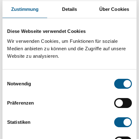
Projekt oder ein Vorhaben? Hier können Sie
Zustimmung
Details
Über Cookies
direkt über unsere Fördermitteldatenbank und
Stiftungsdatenbank recherchieren. Bei der
Diese Webseite verwendet Cookies
Suche bitte die Groß- und Kleinschreibung
Wir verwenden Cookies, um Funktionen für soziale
beachten.
Medien anbieten zu können und die Zugriffe auf unsere
Website zu analysieren.
Bitte Suchbegriff eingeben. Ergebnisse
können durch die Wahl von Bereichen oder
Einwilligungsauswahl
Kategorien verfeinert werden.
Notwendig
Suchen
Präferenzen
Aktive Filter:
Statistiken