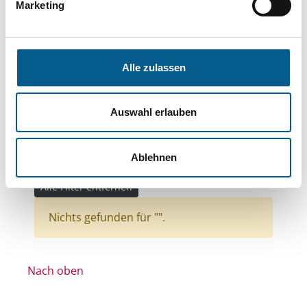
Themen: Kirchliche Zwecke
Marketing
Themen: Seniorinnen, Senioren & Pflege
Themen: Heimatpflege
Alle zulassen
Themen: Natur- & Umweltschutz
Themen: Kinder, Jugendliche & Familie
Auswahl erlauben
Themen: Politische Bildung & Demokratie
Themen: Wissenschaft und Forschung
Ablehnen
Themen: Ländliche Entwicklung
Alle Filter entfernen
Nichts gefunden für "".
Nach oben