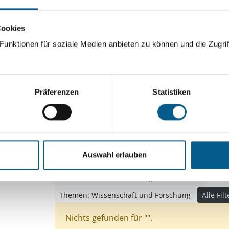
ingeben. Ergebnisse können durch die Wahl von Bereichen o
Cookies
unktionen für soziale Medien anbieten zu können und die Zugrif
Suchen
Aktive Filter:
Präferenzen
Statistiken
Bereiche: Stiftungen
Themen: Kirchliche Zwec
Themen: Seniorinnen, Senioren & Pflege
Theme
Themen: Natur- & Umweltschutz
Auswahl erlauben
Themen: Kinder, Jugendliche & Familie
Themen: Politische Bildung & Demokratie
Themen: Wissenschaft und Forschung
Alle Fil
Nichts gefunden für "".