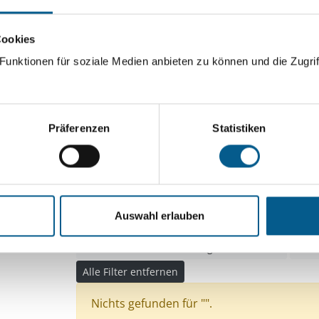
ingeben. Ergebnisse können durch die Wahl von Bereichen o
Cookies
unktionen für soziale Medien anbieten zu können und die Zugrif
Suchen
Aktive Filter:
Präferenzen
Statistiken
Bereiche: Stiftungen
Themen: Kirchliche Zwec
Themen: Seniorinnen, Senioren & Pflege
Theme
Themen: Natur- & Umweltschutz
Auswahl erlauben
Themen: Kinder, Jugendliche & Familie
Themen: Politische Bildung & Demokratie
The
Alle Filter entfernen
Nichts gefunden für "".