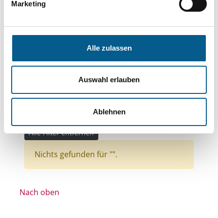
Bereiche: Stiftungen
Marketing
Themen: Kirchliche Zwecke
Themen: Seniorinnen, Senioren & Pflege
Alle zulassen
Themen: Heimatpflege
Themen: Natur- & Umweltschutz
Auswahl erlauben
Themen: Kinder, Jugendliche & Familie
Themen: Sonstige
Ablehnen
Stiftungstyp: Lokal tätige Stiftung
Alle Filter entfernen
Nichts gefunden für "".
Nach oben