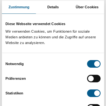
Projekt oder ein Vorhaben? Hier können Sie
Zustimmung
Details
Über Cookies
direkt über unsere Fördermitteldatenbank und
Stiftungsdatenbank recherchieren. Bei der
Diese Webseite verwendet Cookies
Suche bitte die Groß- und Kleinschreibung
Wir verwenden Cookies, um Funktionen für soziale
beachten.
Medien anbieten zu können und die Zugriffe auf unsere
Website zu analysieren.
Bitte Suchbegriff eingeben. Ergebnisse
können durch die Wahl von Bereichen oder
Einwilligungsauswahl
Kategorien verfeinert werden.
Notwendig
Suchen
Präferenzen
Aktive Filter:
Statistiken