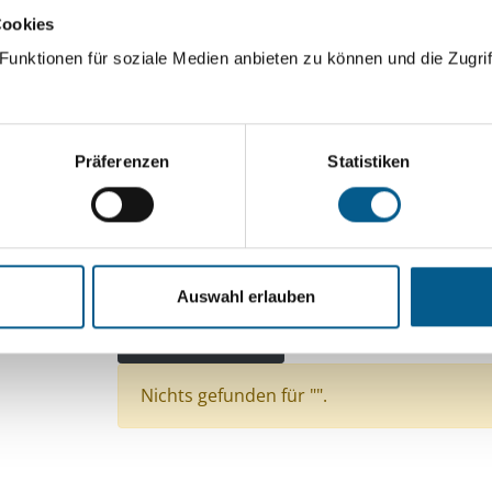
Cookies
ingeben. Ergebnisse können durch die Wahl von Bereichen o
unktionen für soziale Medien anbieten zu können und die Zugrif
Suchen
Präferenzen
Statistiken
Aktive Filter:
Themen: Kirchliche Zwecke
Themen: Seniorinn
Themen: Heimatpflege
Themen: Natur- & Umw
Auswahl erlauben
Themen: Politische Bildung & Demokratie
The
Alle Filter entfernen
Nichts gefunden für "".