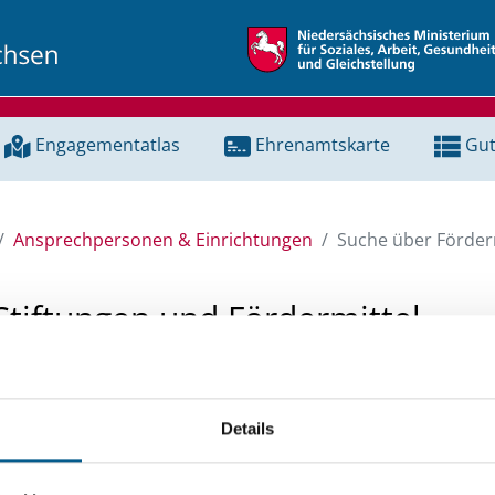
Engagementatlas
Ehrenamtskarte
Gut
Ansprechpersonen & Einrichtungen
Suche über Förderm
Stiftungen und Fördermittel
 Unterstützung für ein Projekt oder ein Vorhaben? Hier könn
tenbank und Stiftungsdatenbank recherchieren. Bei der Suc
Details
ten.