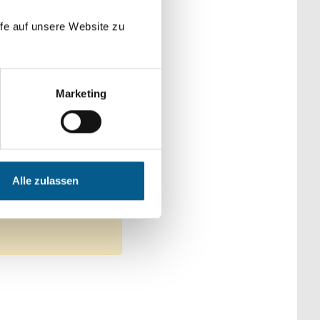
der Kategorien
fe auf unsere Website zu
Marketing
en, Senioren & Pflege
eltschutz
Alle zulassen
Alle Filter entfernen