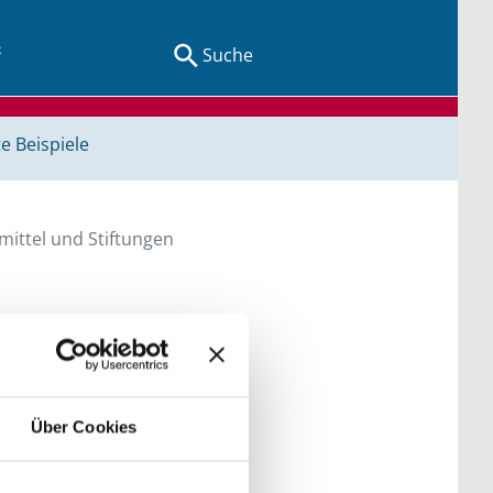
Suche
e Beispiele
ittel und Stiftungen
en Sie direkt über
he bitte die Groß- und
Über Cookies