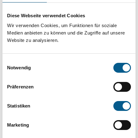
Projekt oder ein Vorhaben? Hier können Sie
direkt über unsere Fördermitteldatenbank und
Diese Webseite verwendet Cookies
Stiftungsdatenbank recherchieren. Bei der
Wir verwenden Cookies, um Funktionen für soziale
Suche bitte die Groß- und Kleinschreibung
Medien anbieten zu können und die Zugriffe auf unsere
Website zu analysieren.
beachten.
Einwilligungsauswahl
Bitte Suchbegriff eingeben. Ergebnisse
Notwendig
können durch die Wahl von Bereichen oder
Kategorien verfeinert werden.
Präferenzen
Suchen
Statistiken
Aktive Filter:
Marketing