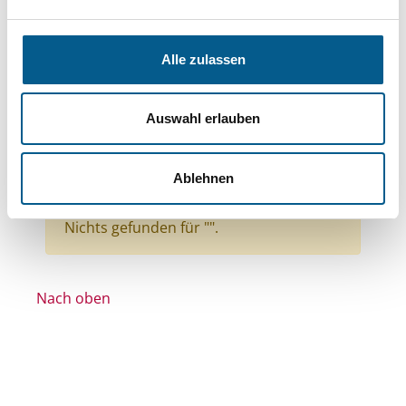
Themen: Kirchliche Zwecke
Themen: Seniorinnen, Senioren & Pflege
Alle zulassen
Themen: Natur- & Umweltschutz
Themen: Kunst & Kultur
Auswahl erlauben
Themen: Denkmalschutz
Themen: Gesundheitswesen
Ablehnen
Alle Filter entfernen
Nichts gefunden für "".
Nach oben