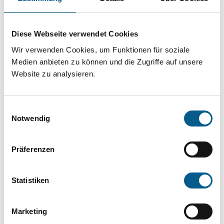
Projekt oder ein Vorhaben? Hier können Sie
direkt über unsere Fördermitteldatenbank und
Diese Webseite verwendet Cookies
Stiftungsdatenbank recherchieren. Bei der
Wir verwenden Cookies, um Funktionen für soziale
Suche bitte die Groß- und Kleinschreibung
Medien anbieten zu können und die Zugriffe auf unsere
beachten.
Website zu analysieren.
Bitte Suchbegriff eingeben. Ergebnisse
Einwilligungsauswahl
können durch die Wahl von Bereichen oder
Notwendig
Kategorien verfeinert werden.
Präferenzen
Suchen
Statistiken
Aktive Filter:
Marketing