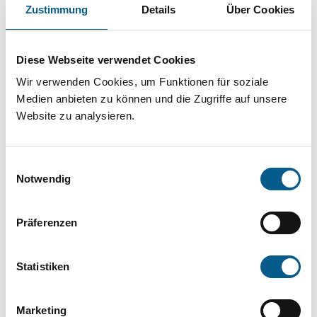
Projekt oder ein Vorhaben? Hier können Sie
Zustimmung
Details
Über Cookies
direkt über unsere Fördermitteldatenbank und
Stiftungsdatenbank recherchieren. Bei der
Diese Webseite verwendet Cookies
Suche bitte die Groß- und Kleinschreibung
Wir verwenden Cookies, um Funktionen für soziale
beachten.
Medien anbieten zu können und die Zugriffe auf unsere
Website zu analysieren.
Bitte Suchbegriff eingeben. Ergebnisse
Einwilligungsauswahl
können durch die Wahl von Bereichen oder
Notwendig
Kategorien verfeinert werden.
Präferenzen
Suchen
Statistiken
Aktive Filter:
Marketing