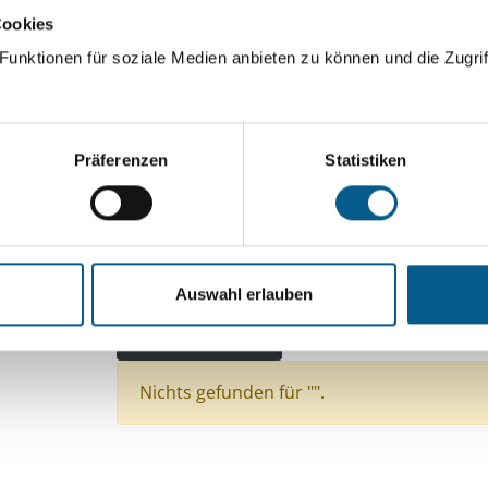
Cookies
ingeben. Ergebnisse können durch die Wahl von Bereichen o
unktionen für soziale Medien anbieten zu können und die Zugrif
Suchen
Präferenzen
Statistiken
Aktive Filter:
Themen: Kirchliche Zwecke
Themen: Sport
Themen: Menschen mit Behinderung
Themen:
Auswahl erlauben
Themen: Integration
Stiftungstyp: Lokal tätige 
Alle Filter entfernen
Nichts gefunden für "".