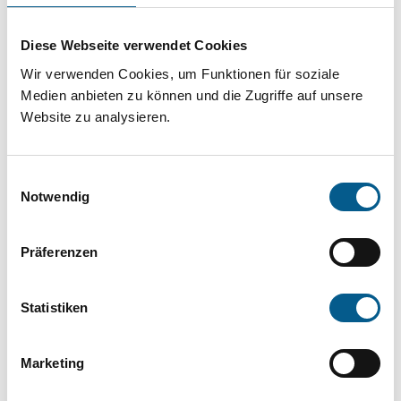
Projekt oder ein Vorhaben? Hier können Sie
direkt über unsere Fördermitteldatenbank und
Diese Webseite verwendet Cookies
Stiftungsdatenbank recherchieren. Bei der
Wir verwenden Cookies, um Funktionen für soziale
Suche bitte die Groß- und Kleinschreibung
Medien anbieten zu können und die Zugriffe auf unsere
Website zu analysieren.
beachten.
Einwilligungsauswahl
Bitte Suchbegriff eingeben. Ergebnisse
Notwendig
können durch die Wahl von Bereichen oder
Kategorien verfeinert werden.
Präferenzen
Suchen
Statistiken
Aktive Filter:
Marketing