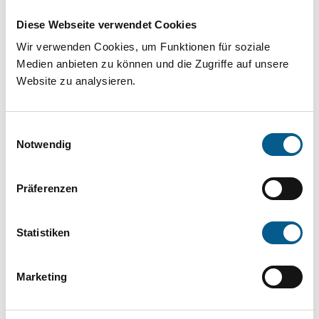
Projekt oder ein Vorhaben? Hier können Sie
Diese Webseite verwendet Cookies
direkt über unsere Fördermitteldatenbank und
Wir verwenden Cookies, um Funktionen für soziale
Stiftungsdatenbank recherchieren. Bei der
Medien anbieten zu können und die Zugriffe auf unsere
Suche bitte die Groß- und Kleinschreibung
Website zu analysieren.
beachten.
Einwilligungsauswahl
Bitte Suchbegriff eingeben. Ergebnisse
Notwendig
können durch die Wahl von Bereichen oder
Präferenzen
Kategorien verfeinert werden.
Suchen
Statistiken
Aktive Filter:
Marketing