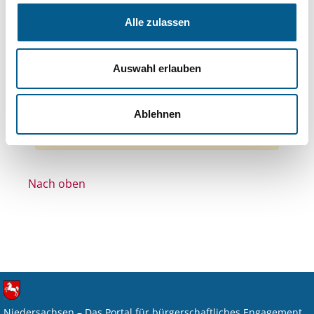
Themen: Kirchliche Zwecke
Alle zulassen
Themen: Menschen mit Behinderung
Themen: Heimatpflege
Auswahl erlauben
Stiftungstyp: Lokal tätige Stiftung
Alle Filter entfernen
Ablehnen
Nichts gefunden für "".
Nach oben
Niedersachsen – Das Portal für bürgerschaftliches Engagement