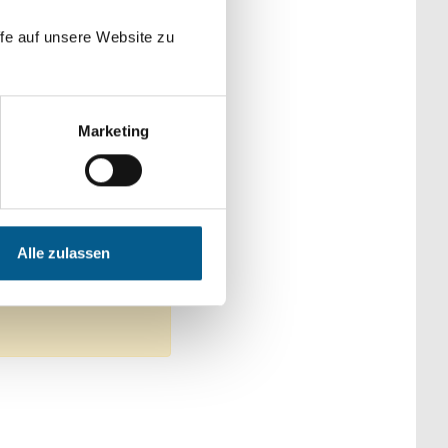
der Kategorien
fe auf unsere Website zu
Marketing
tswesen
ke
Themen: Sport
Alle zulassen
Filter entfernen