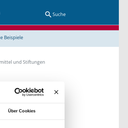
Suche
e Beispiele
ittel und Stiftungen
en Sie direkt über
he bitte die Groß- und
Über Cookies