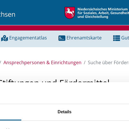
Engagementatlas
Ehrenamtskarte
Gut
Ansprechpersonen & Einrichtungen
Suche über Förderm
Stiftungen und Fördermittel
 Unterstützung für ein Projekt oder ein Vorhaben? Hier könn
tenbank und Stiftungsdatenbank recherchieren. Bei der Suc
Details
ten.