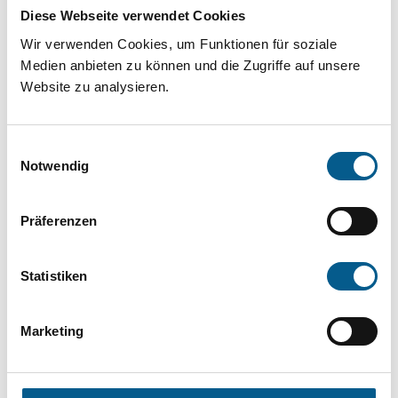
Projekt oder ein Vorhaben? Hier können Sie
Diese Webseite verwendet Cookies
direkt über unsere Fördermitteldatenbank und
Wir verwenden Cookies, um Funktionen für soziale
Stiftungsdatenbank recherchieren. Bei der
Medien anbieten zu können und die Zugriffe auf unsere
Website zu analysieren.
Suche bitte die Groß- und Kleinschreibung
beachten.
Einwilligungsauswahl
Notwendig
Bitte Suchbegriff eingeben. Ergebnisse
können durch die Wahl von Bereichen oder
Präferenzen
Kategorien verfeinert werden.
Statistiken
Suchen
Marketing
Aktive Filter: