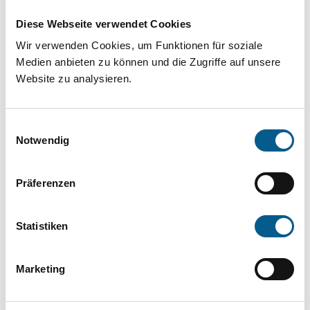
Projekt oder ein Vorhaben? Hier können Sie
Diese Webseite verwendet Cookies
direkt über unsere Fördermitteldatenbank und
Wir verwenden Cookies, um Funktionen für soziale
Stiftungsdatenbank recherchieren. Bei der
Medien anbieten zu können und die Zugriffe auf unsere
Suche bitte die Groß- und Kleinschreibung
Website zu analysieren.
beachten.
Einwilligungsauswahl
Bitte Suchbegriff eingeben. Ergebnisse
Notwendig
können durch die Wahl von Bereichen oder
Präferenzen
Kategorien verfeinert werden.
Suchen
Statistiken
Aktive Filter:
Marketing