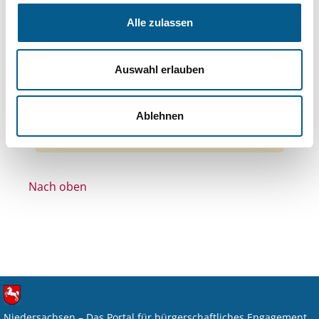
Themen: Kirchliche Zwecke
Alle zulassen
Themen: Wohlfahrtswesen
Themen: Wohltätige Zwecke
Auswahl erlauben
Themen: Gesundheitswesen
Alle Filter entfernen
Ablehnen
Nichts gefunden für "".
Nach oben
Niedersachsen – Das Portal für bürgerschaftliches Engagement