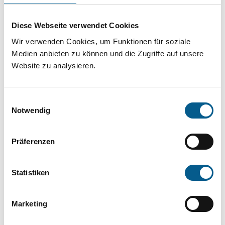
Projekt oder ein Vorhaben? Hier können Sie
direkt über unsere Fördermitteldatenbank und
Diese Webseite verwendet Cookies
Stiftungsdatenbank recherchieren. Bei der
Wir verwenden Cookies, um Funktionen für soziale
Suche bitte die Groß- und Kleinschreibung
Medien anbieten zu können und die Zugriffe auf unsere
Website zu analysieren.
beachten.
Einwilligungsauswahl
Bitte Suchbegriff eingeben. Ergebnisse
Notwendig
können durch die Wahl von Bereichen oder
Kategorien verfeinert werden.
Präferenzen
Suchen
Statistiken
Aktive Filter:
Marketing