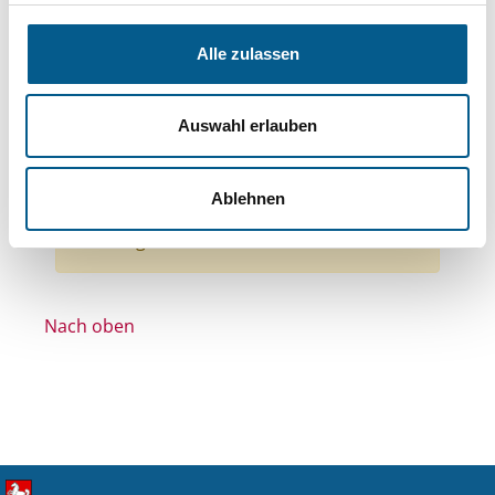
Themen: Kunst & Kultur
Themen: Politische Bildung & Demokratie
Alle zulassen
Themen: Bürgerschaftliches Engagement
Themen: Denkmalschutz
Auswahl erlauben
Themen: Wissenschaft und Forschung
Alle Filter entfernen
Ablehnen
Nichts gefunden für "".
Nach oben