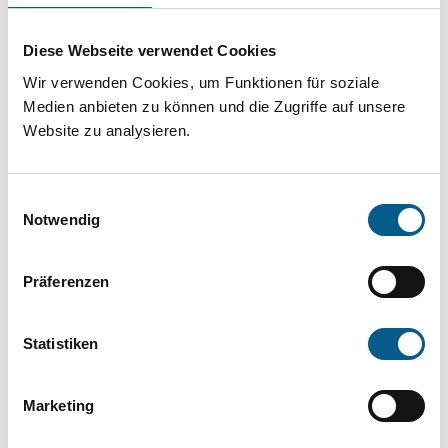
Projekt oder ein Vorhaben? Hier können Sie
direkt über unsere Fördermitteldatenbank und
Diese Webseite verwendet Cookies
Stiftungsdatenbank recherchieren. Bei der
Wir verwenden Cookies, um Funktionen für soziale
Suche bitte die Groß- und Kleinschreibung
Medien anbieten zu können und die Zugriffe auf unsere
Website zu analysieren.
beachten.
Einwilligungsauswahl
Bitte Suchbegriff eingeben. Ergebnisse
Notwendig
können durch die Wahl von Bereichen oder
Kategorien verfeinert werden.
Präferenzen
Suchen
Statistiken
Aktive Filter:
Marketing