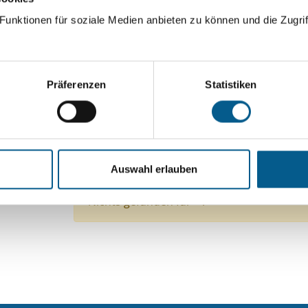
ingeben. Ergebnisse können durch die Wahl von Bereichen o
unktionen für soziale Medien anbieten zu können und die Zugrif
Suchen
Präferenzen
Statistiken
Aktive Filter:
Themen: Kunst & Kultur
Themen: Denkmalsch
Auswahl erlauben
Themen: Ländliche Entwicklung
Alle Filter ent
Nichts gefunden für "".