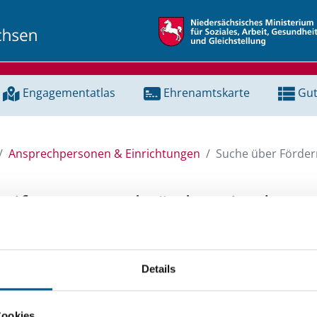
Engagementatlas
Ehrenamtskarte
Gut
Ansprechpersonen & Einrichtungen
Suche über Förderm
Stiftungen und Fördermittel
 Unterstützung für ein Projekt oder ein Vorhaben? Hier könn
Details
tenbank und Stiftungsdatenbank recherchieren. Bei der Suc
ten.
Cookies