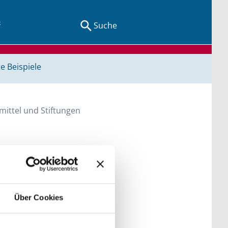
Suche
e Beispiele
ittel und Stiftungen
en Sie direkt über
he bitte die Groß- und
Über Cookies