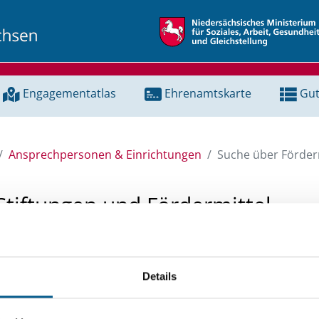
Engagementatlas
Ehrenamtskarte
Gut
Ansprechpersonen & Einrichtungen
Suche über Förderm
Stiftungen und Fördermittel
 Unterstützung für ein Projekt oder ein Vorhaben? Hier könn
tenbank und Stiftungsdatenbank recherchieren. Bei der Suc
Details
ten.