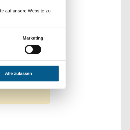
der Kategorien
fe auf unsere Website zu
Marketing
t und Forschung
Alle zulassen
ilter entfernen